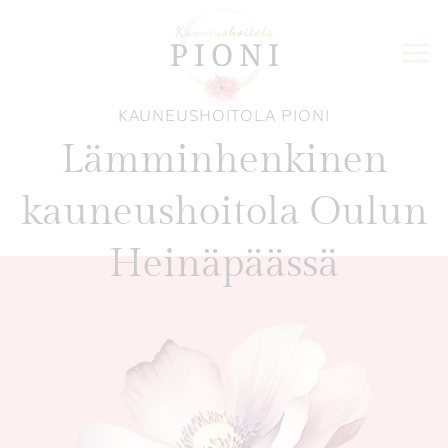
Siirry
sisältöön
KAUNEUSHOITOLA PIONI
Lämminhenkinen
kauneushoitola Oulun
Heinäpäässä