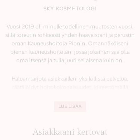
SKY-KOSMETOLOGI
Vuosi 2019 oli minulle todellinen muutosten vuosi,
sillä toteutin rohkeasti yhden haaveistani ja perustin
oman Kauneushoitola Pionin. Omannäköiseni
pienen kauneushoitolan, jossa jokainen saa olla
oma itsensä ja tulla juuri sellaisena kuin on.
Haluan tarjota asiakkailleni yksilöllistä palvelua, räätä
Haluan tarjota asiakkailleni yksilöllistä palvelua,
räätälöidyt hoitokokonaisuudet, kiireettömällä
palvelulla. Hoidon jälkeen opastan Sinua myös
kotihoitotuotteiden parissa, jotta voit jatkaa
LUE LISÄÄ
tuloksellista ihonhoitoa myös kotona.
Asiakkaani kertovat
Hoidoissa käyttämäni tuotteet olen valinnut niiden
puhtauden, tehokkuuden ja tuloksellisuuden