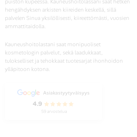
puiston kupeessa. Kauneushoitolassani saat hetken
hengähdyksen arkisten kiireiden keskellä, sillä
palvelen Sinua yksilöllisesti, kiireettömästi, vuosien
ammattitaidolla.
Kauneushoitolastani saat monipuoliset
kosmetologin palvelut, sekä laadukkaat,
tulokselliset ja tehokkaat tuotesarjat ihonhoidon
ylläpitoon kotona.
Asiakastyytyväisyys
4.9
59 arvostelua